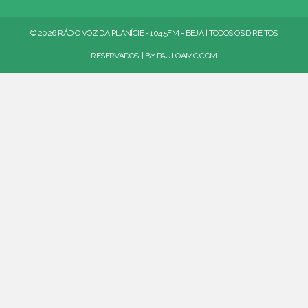
© 2026 RÁDIO VOZ DA PLANÍCIE - 104.5FM - BEJA | TODOS OS DIREITOS
RESERVADOS. | BY
PAULOAMC.COM