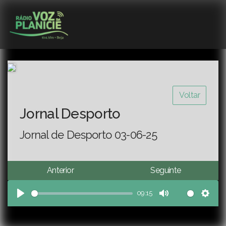
Voltar
Jornal Desporto
Jornal de Desporto 03-06-25
Anterior
Seguinte
09:15
Play
Mute
Sett