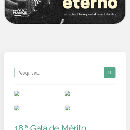
PUB
PUB
PUB
PUB
18.ª Gala de Mérito