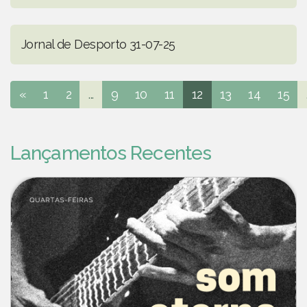
Jornal de Desporto 31-07-25
«
1
2
...
9
10
11
12
13
14
15
Lançamentos Recentes