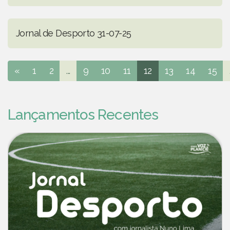
Jornal de Desporto 31-07-25
«
1
2
...
9
10
11
12
13
14
15
Lançamentos Recentes