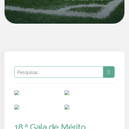
PUB
PUB
PUB
PUB
18.ª Gala de Mérito