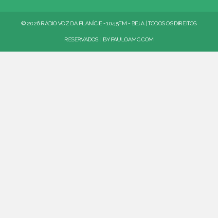
© 2026 RÁDIO VOZ DA PLANÍCIE - 104.5FM - BEJA | TODOS OS DIREITOS
RESERVADOS. | BY
PAULOAMC.COM