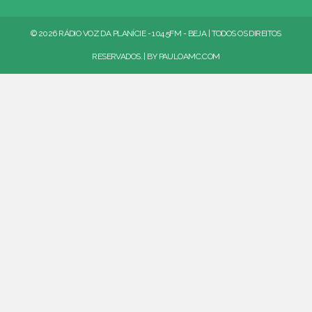
© 2026 RÁDIO VOZ DA PLANÍCIE - 104.5FM - BEJA | TODOS OS DIREITOS
RESERVADOS. | BY
PAULOAMC.COM