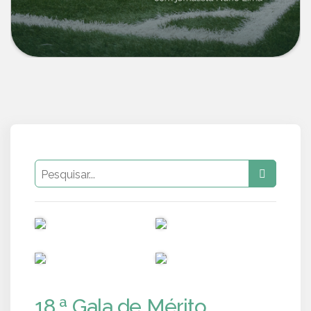
PUB
PUB
PUB
PUB
18.ª Gala de Mérito