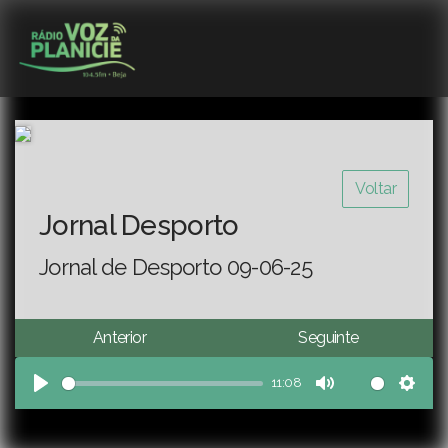
Voltar
Jornal Desporto
Jornal de Desporto 09-06-25
Anterior
Seguinte
11:08
Play
Mute
Sett