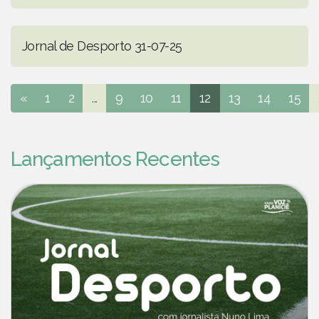
Jornal de Desporto 31-07-25
«
1
2
...
9
10
11
12
13
14
15
Lançamentos Recentes