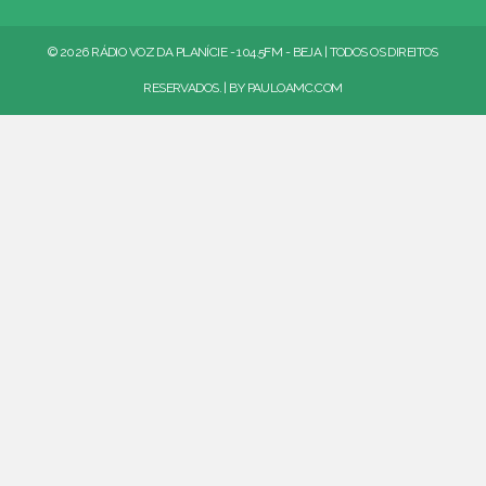
© 2026 RÁDIO VOZ DA PLANÍCIE - 104.5FM - BEJA | TODOS OS DIREITOS
RESERVADOS. | BY
PAULOAMC.COM