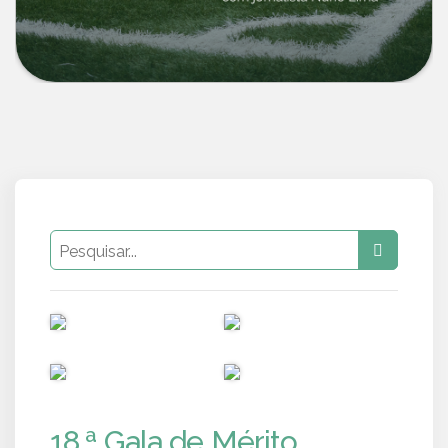
PUB
PUB
PUB
PUB
18.ª Gala de Mérito