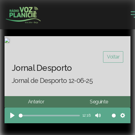
Voltar
Jornal Desporto
Jornal de Desporto 12-06-25
Anterior
Seguinte
12:18
Play
Mute
Sett