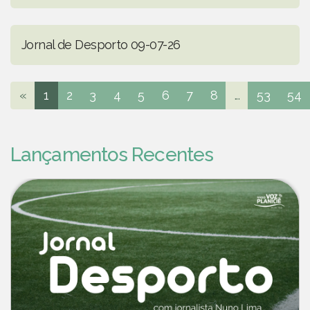
Jornal de Desporto 09-07-26
«
1
2
3
4
5
6
7
8
...
53
54
Lançamentos Recentes