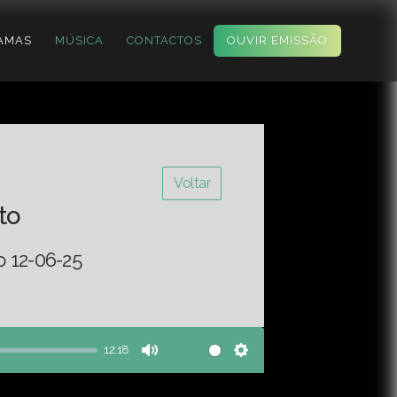
AMAS
MÚSICA
CONTACTOS
OUVIR EMISSÃO
Voltar
to
o 12-06-25
12:18
Mute
Settings