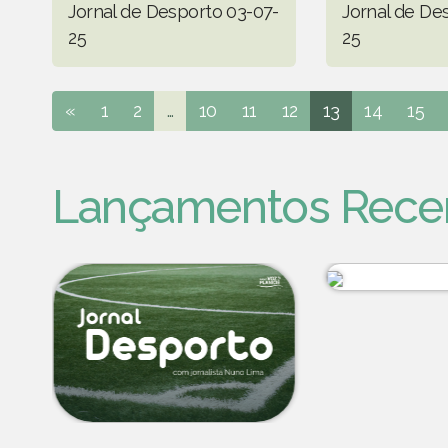
Jornal de Desporto 03-07-
Jornal de De
25
25
«
1
2
...
10
11
12
13
14
15
Lançamentos Rece