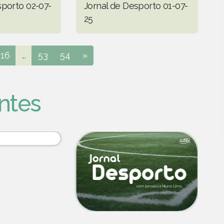
sporto 02-07-
Jornal de Desporto 01-07-
25
16
...
53
54
»
ntes