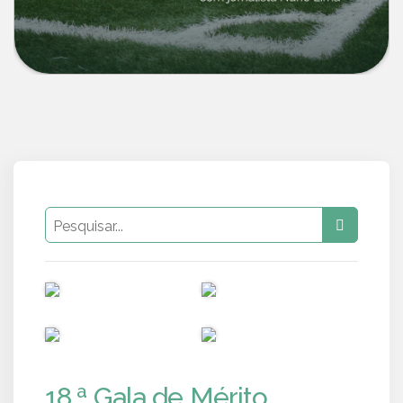
PUB
PUB
PUB
PUB
18.ª Gala de Mérito