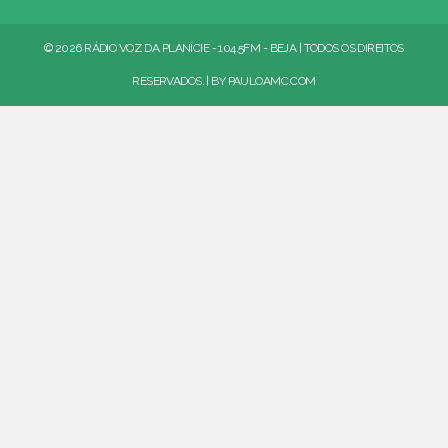
© 2026 RÁDIO VOZ DA PLANÍCIE - 104.5FM - BEJA | TODOS OS DIREITOS
RESERVADOS. | BY
PAULOAMC.COM