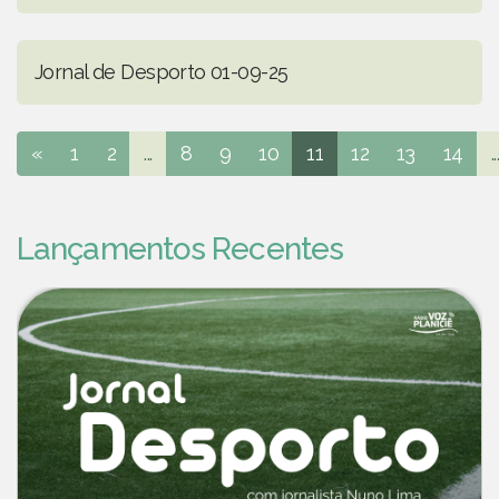
Jornal de Desporto 01-09-25
«
1
2
...
8
9
10
11
12
13
14
..
Lançamentos Recentes