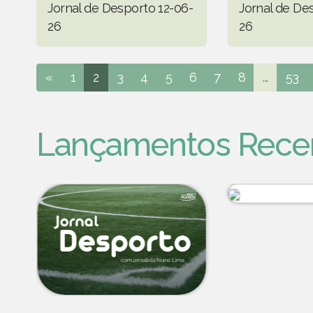
Jornal de Desporto 12-06-
Jornal de De
26
26
«
1
2
3
4
5
6
7
8
...
53
Lançamentos Rece