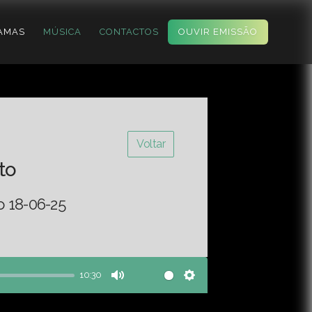
AMAS
MÚSICA
CONTACTOS
OUVIR EMISSÃO
Voltar
to
o 18-06-25
10:30
Mute
Settings