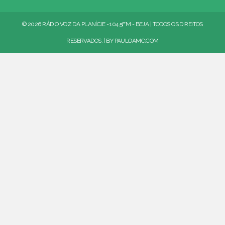
© 2026 RÁDIO VOZ DA PLANÍCIE - 104.5FM - BEJA | TODOS OS DIREITOS
RESERVADOS. | BY
PAULOAMC.COM