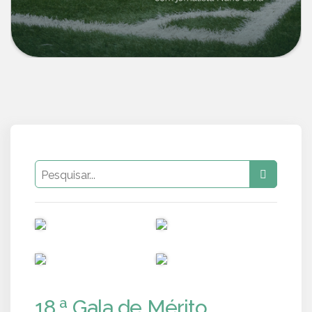
PUB
PUB
PUB
PUB
18.ª Gala de Mérito