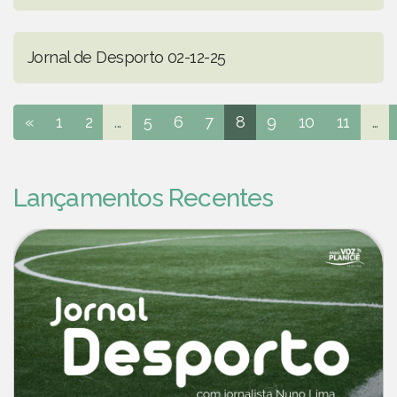
Jornal de Desporto 02-12-25
«
1
2
...
5
6
7
8
9
10
11
...
Lançamentos Recentes