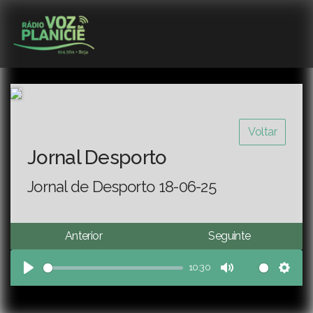
Voltar
Jornal Desporto
Jornal de Desporto 18-06-25
Anterior
Seguinte
10:30
Play
Mute
Sett