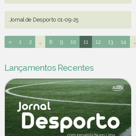
Jornal de Desporto 01-09-25
«
1
2
...
8
9
10
11
12
13
14
..
Lançamentos Recentes