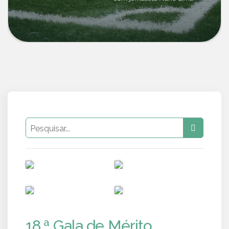
PUB
PUB
PUB
PUB
18.ª Gala de Mérito