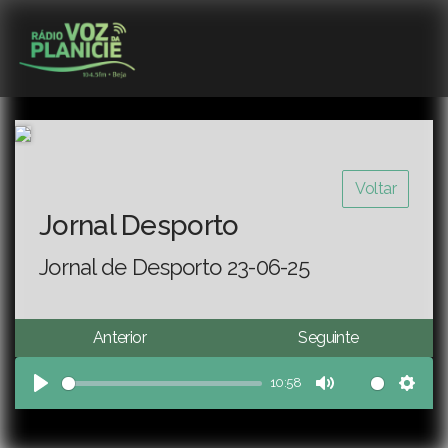
Voltar
Jornal Desporto
Jornal de Desporto 23-06-25
Anterior
Seguinte
10:58
Play
Mute
Sett