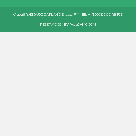
© 2026 RÁDIO VOZ DA PLANÍCIE - 104.5FM - BEJA | TODOS OS DIREITOS
RESERVADOS. | BY
PAULOAMC.COM