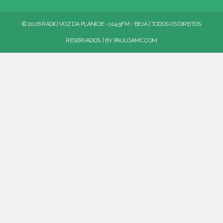
© 2026 RÁDIO VOZ DA PLANÍCIE - 104.5FM - BEJA | TODOS OS DIREITOS
RESERVADOS. | BY
PAULOAMC.COM