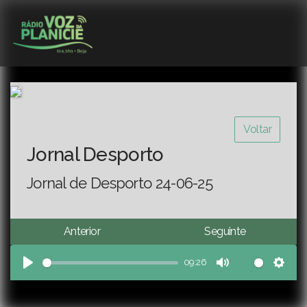
Voltar
Jornal Desporto
Jornal de Desporto 24-06-25
Anterior
Seguinte
09:26
Play
Mute
Sett