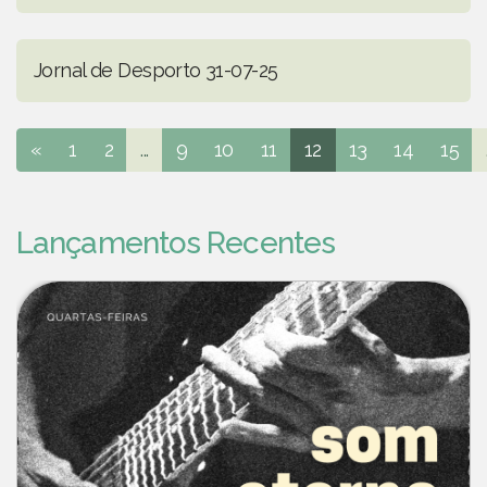
Jornal de Desporto 31-07-25
«
1
2
...
9
10
11
12
13
14
15
Lançamentos Recentes