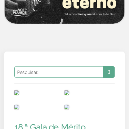
PUB
PUB
PUB
PUB
18.ª Gala de Mérito