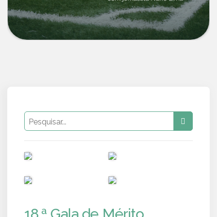
PUB
PUB
PUB
PUB
18.ª Gala de Mérito