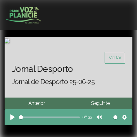
Voltar
Jornal Desporto
Jornal de Desporto 25-06-25
Anterior
Seguinte
08:33
Play
Mute
Sett