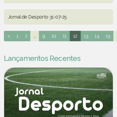
Jornal de Desporto 31-07-25
«
1
2
...
9
10
11
12
13
14
15
Lançamentos Recentes