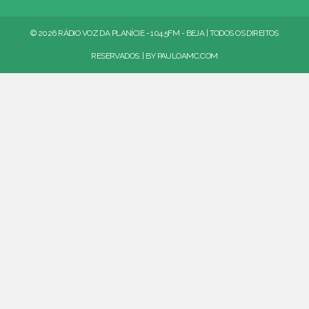
© 2026 RÁDIO VOZ DA PLANÍCIE - 104.5FM - BEJA | TODOS OS DIREITOS
RESERVADOS. | BY
PAULOAMC.COM