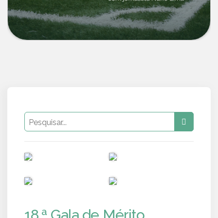
PUB
PUB
PUB
PUB
18.ª Gala de Mérito