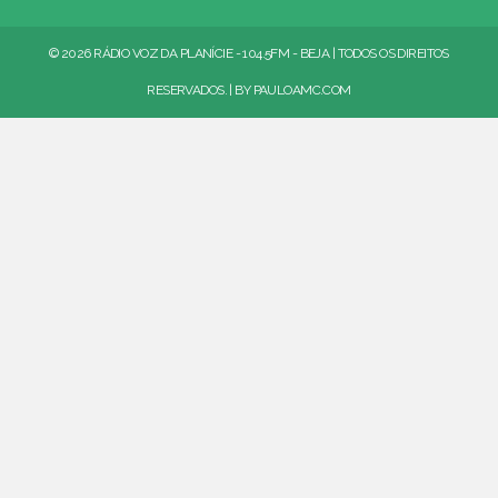
© 2026 RÁDIO VOZ DA PLANÍCIE - 104.5FM - BEJA | TODOS OS DIREITOS
RESERVADOS. | BY
PAULOAMC.COM