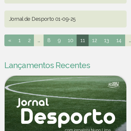
Jornal de Desporto 01-09-25
«
1
2
...
8
9
10
11
12
13
14
..
Lançamentos Recentes