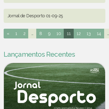
Jornal de Desporto 01-09-25
«
1
2
...
8
9
10
11
12
13
14
..
Lançamentos Recentes