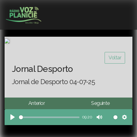
Voltar
Jornal Desporto
Jornal de Desporto 04-07-25
Anterior
Seguinte
09:20
Play
Mute
Sett