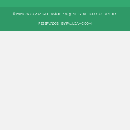
© 2026 RÁDIO VOZ DA PLANÍCIE - 104.5FM - BEJA | TODOS OS DIREITOS
RESERVADOS. | BY
PAULOAMC.COM