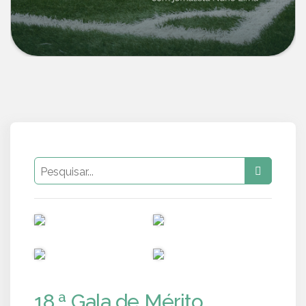
PUB
PUB
PUB
PUB
18.ª Gala de Mérito