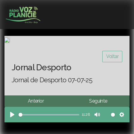
Voltar
Jornal Desporto
Jornal de Desporto 07-07-25
Anterior
Seguinte
11:28
Play
Mute
Sett