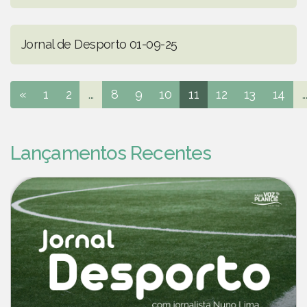
Jornal de Desporto 01-09-25
«
1
2
...
8
9
10
11
12
13
14
..
Lançamentos Recentes