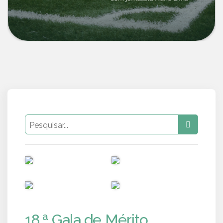
PUB
PUB
PUB
PUB
18.ª Gala de Mérito