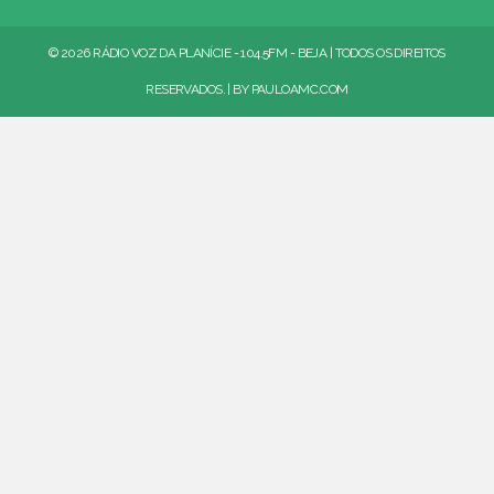
© 2026 RÁDIO VOZ DA PLANÍCIE - 104.5FM - BEJA | TODOS OS DIREITOS
RESERVADOS. | BY
PAULOAMC.COM