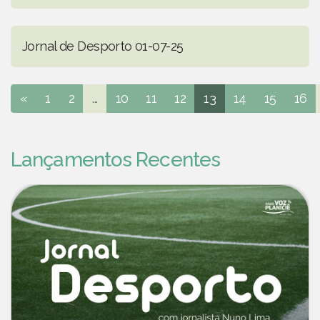
Jornal de Desporto 01-07-25
«
1
2
...
10
11
12
13
14
15
16
Lançamentos Recentes