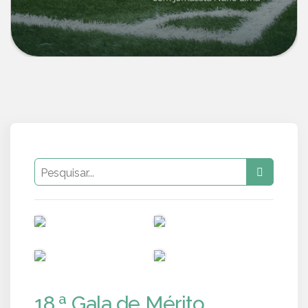
PUB
PUB
PUB
PUB
18.ª Gala de Mérito