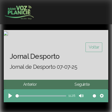
Voltar
Jornal Desporto
Jornal de Desporto 07-07-25
Anterior
Seguinte
11:28
Play
Mute
Sett