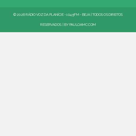
© 2026 RÁDIO VOZ DA PLANÍCIE - 104.5FM - BEJA | TODOS OS DIREITOS
RESERVADOS. | BY
PAULOAMC.COM