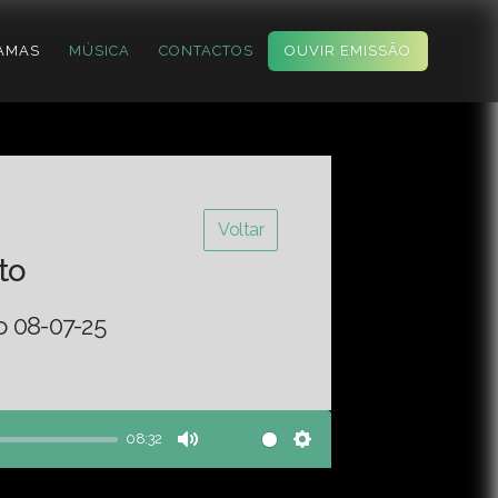
AMAS
MÚSICA
CONTACTOS
OUVIR EMISSÃO
Voltar
to
o 08-07-25
08:32
Mute
Settings