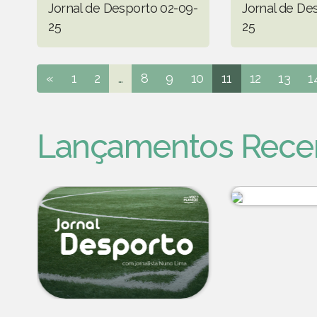
Jornal de Desporto 02-09-
Jornal de De
25
25
«
1
2
...
8
9
10
11
12
13
1
Lançamentos Rece