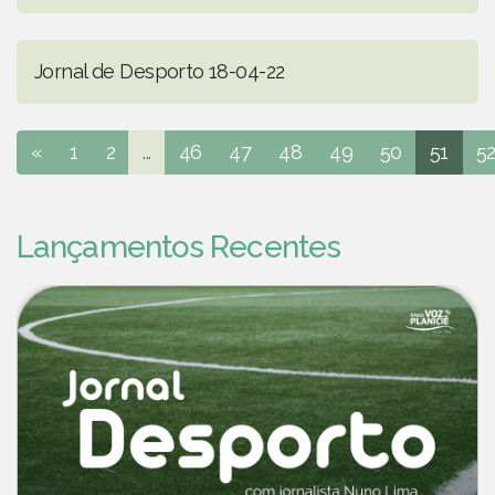
Jornal de Desporto 18-04-22
«
1
2
...
46
47
48
49
50
51
5
Lançamentos Recentes