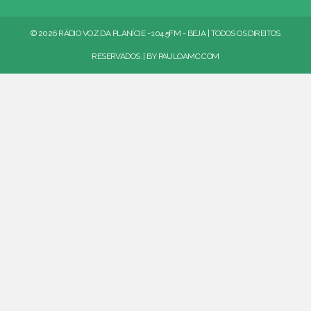
© 2026 RÁDIO VOZ DA PLANÍCIE - 104.5FM - BEJA | TODOS OS DIREITOS
RESERVADOS. | BY
PAULOAMC.COM