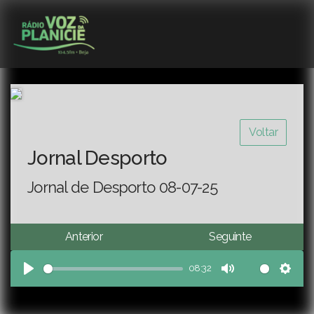
Voltar
Jornal Desporto
Jornal de Desporto 08-07-25
Anterior
Seguinte
08:32
Play
Mute
Sett