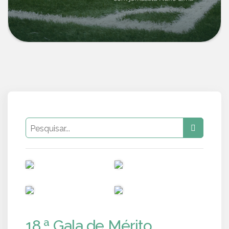
PUB
PUB
PUB
PUB
18.ª Gala de Mérito