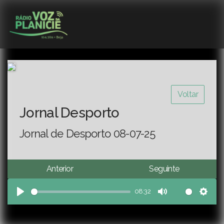
Voltar
Jornal Desporto
Jornal de Desporto 08-07-25
Anterior
Seguinte
08:32
Play
Mute
Sett