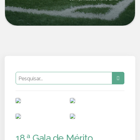
PUB
PUB
PUB
PUB
18.ª Gala de Mérito