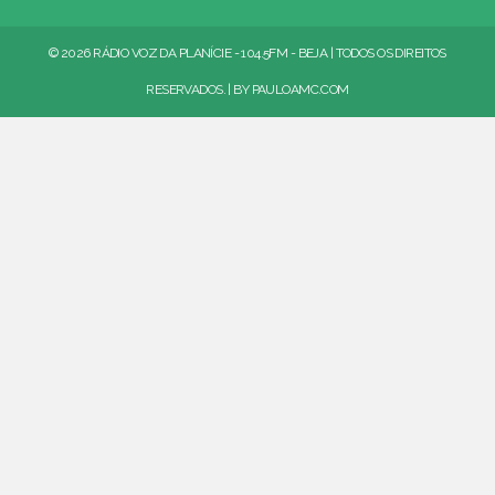
© 2026 RÁDIO VOZ DA PLANÍCIE - 104.5FM - BEJA | TODOS OS DIREITOS
RESERVADOS. | BY
PAULOAMC.COM