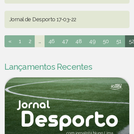
Jornal de Desporto 17-03-22
«
1
2
...
46
47
48
49
50
51
5
Lançamentos Recentes