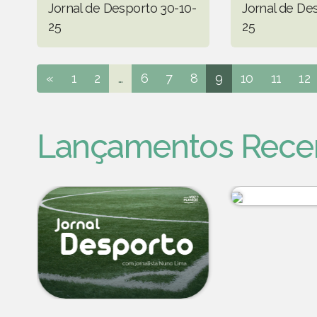
Jornal de Desporto 30-10-
Jornal de De
25
25
«
1
2
...
6
7
8
9
10
11
12
Lançamentos Rece