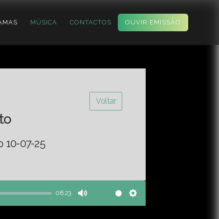
AMAS
MÚSICA
CONTACTOS
OUVIR EMISSÃO
Voltar
to
o 10-07-25
08:23
Mute
Settings