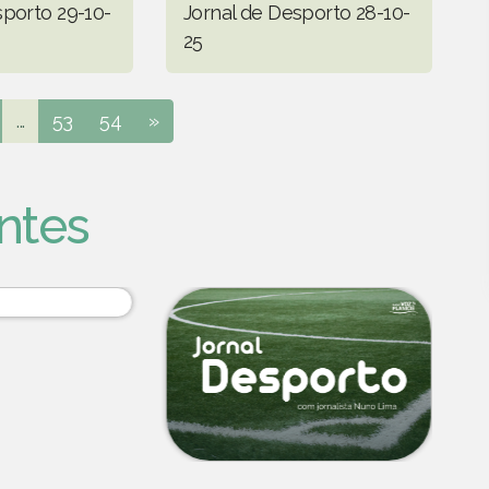
sporto 29-10-
Jornal de Desporto 28-10-
25
...
53
54
»
ntes