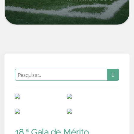
PUB
PUB
PUB
PUB
18.ª Gala de Mérito