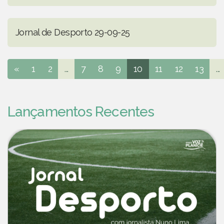
Jornal de Desporto 29-09-25
«
1
2
...
7
8
9
10
11
12
13
...
Lançamentos Recentes