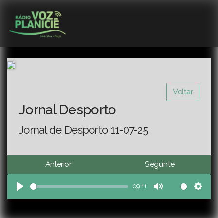
Voltar
Jornal Desporto
Jornal de Desporto 11-07-25
Anterior
Seguinte
09:11
Play
Mute
Sett