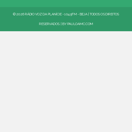
© 2026 RÁDIO VOZ DA PLANÍCIE - 104.5FM - BEJA | TODOS OS DIREITOS
RESERVADOS. | BY
PAULOAMC.COM