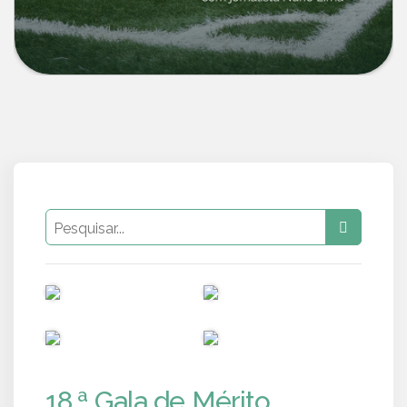
PUB
PUB
PUB
PUB
18.ª Gala de Mérito