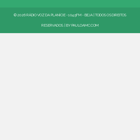
© 2026 RÁDIO VOZ DA PLANÍCIE - 104.5FM - BEJA | TODOS OS DIREITOS
RESERVADOS. | BY
PAULOAMC.COM