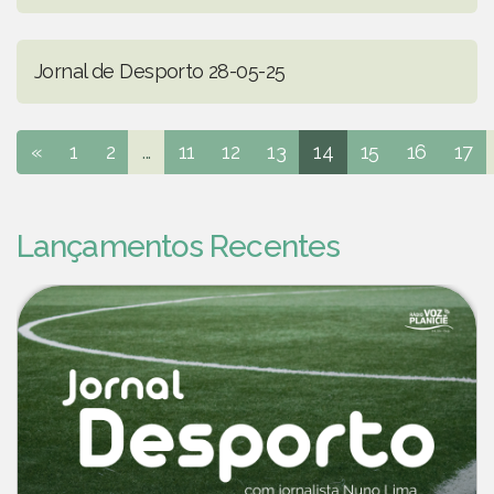
Jornal de Desporto 28-05-25
«
1
2
...
11
12
13
14
15
16
17
Lançamentos Recentes