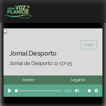
Voltar
Jornal Desporto
Jornal de Desporto 11-07-25
Anterior
Seguinte
09:11
Play
Mute
Sett