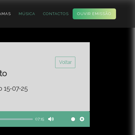
AMAS
MÚSICA
CONTACTOS
OUVIR EMISSÃO
Voltar
to
o 15-07-25
07:15
Mute
Settings