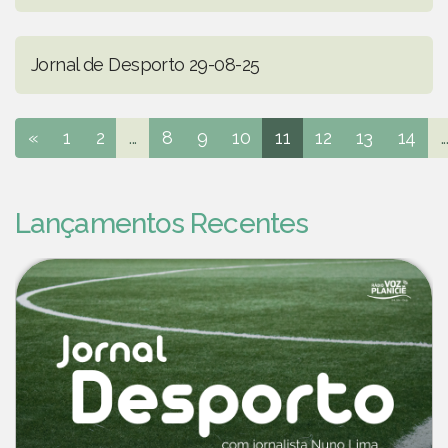
Jornal de Desporto 29-08-25
«
1
2
...
8
9
10
11
12
13
14
..
Lançamentos Recentes