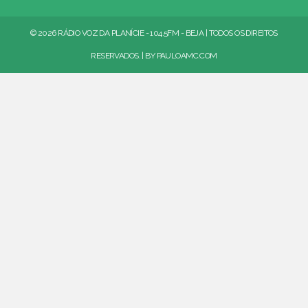
© 2026 RÁDIO VOZ DA PLANÍCIE - 104.5FM - BEJA | TODOS OS DIREITOS
RESERVADOS. | BY
PAULOAMC.COM