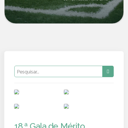
PUB
PUB
PUB
PUB
18.ª Gala de Mérito