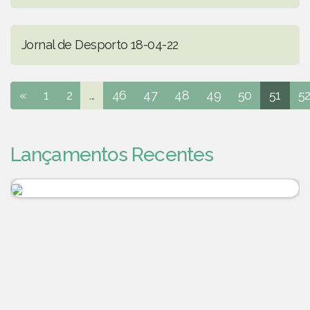
Jornal de Desporto 18-04-22
«
1
2
...
46
47
48
49
50
51
5
Lançamentos Recentes