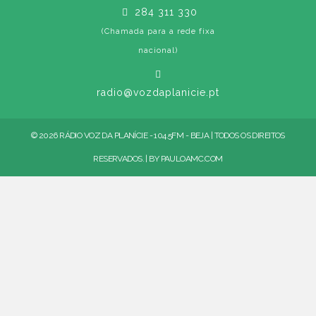
284 311 330
(Chamada para a rede fixa
nacional)
radio@vozdaplanicie.pt
© 2026 RÁDIO VOZ DA PLANÍCIE - 104.5FM - BEJA | TODOS OS DIREITOS
RESERVADOS. | BY
PAULOAMC.COM