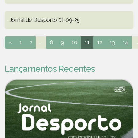
Jornal de Desporto 01-09-25
«
1
2
...
8
9
10
11
12
13
14
..
Lançamentos Recentes