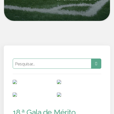
PUB
PUB
PUB
PUB
18.ª Gala de Mérito