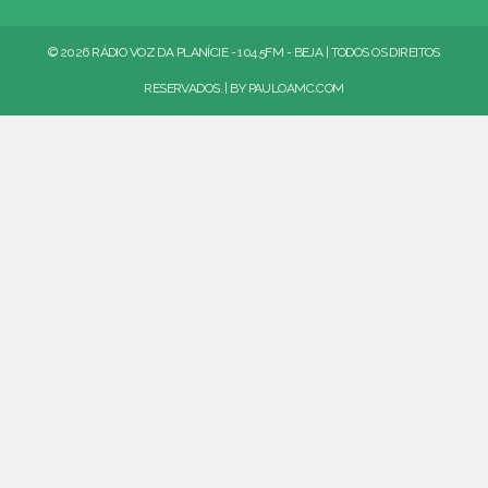
© 2026 RÁDIO VOZ DA PLANÍCIE - 104.5FM - BEJA | TODOS OS DIREITOS
RESERVADOS. | BY
PAULOAMC.COM