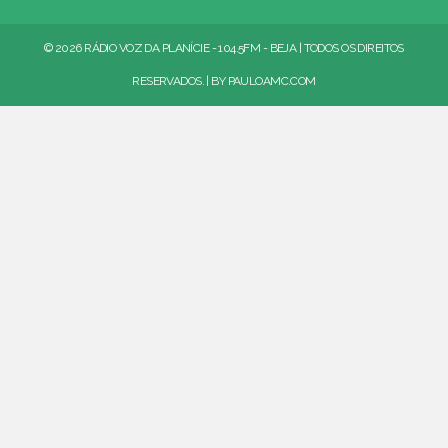
© 2026 RÁDIO VOZ DA PLANÍCIE - 104.5FM - BEJA | TODOS OS DIREITOS
RESERVADOS. | BY
PAULOAMC.COM