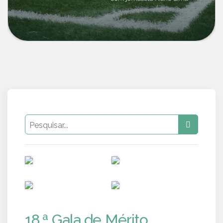
PUB
PUB
PUB
PUB
18.ª Gala de Mérito