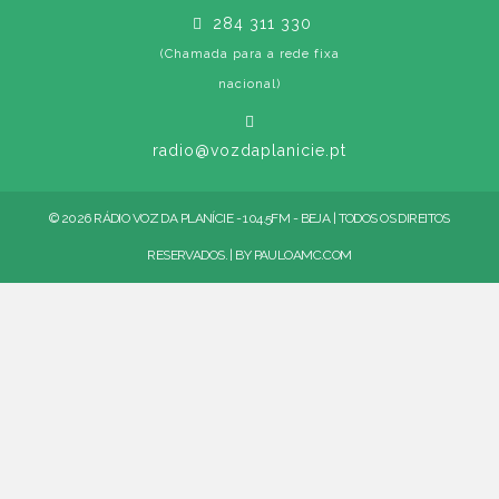
284 311 330
(Chamada para a rede fixa
nacional)
radio@vozdaplanicie.pt
© 2026 RÁDIO VOZ DA PLANÍCIE - 104.5FM - BEJA | TODOS OS DIREITOS
RESERVADOS. | BY
PAULOAMC.COM