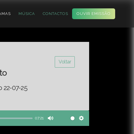
AMAS
MÚSICA
CONTACTOS
OUVIR EMISSÃO
Voltar
to
o 22-07-25
07:21
Mute
Settings