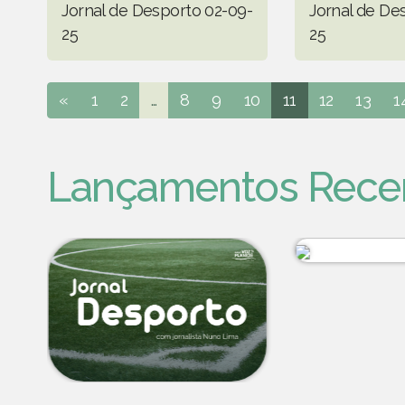
Jornal de Desporto 02-09-
Jornal de De
25
25
«
1
2
...
8
9
10
11
12
13
1
Lançamentos Rece