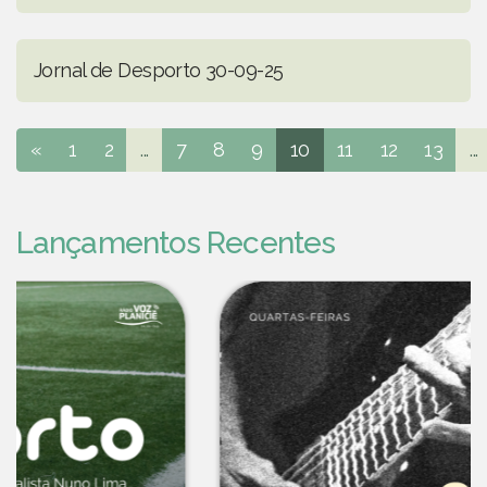
Jornal de Desporto 30-09-25
«
1
2
...
7
8
9
10
11
12
13
...
Lançamentos Recentes