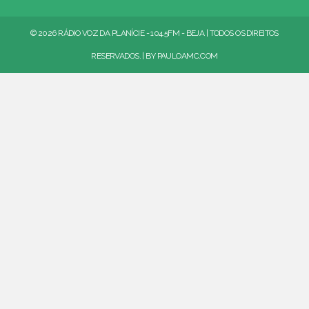
© 2026 RÁDIO VOZ DA PLANÍCIE - 104.5FM - BEJA | TODOS OS DIREITOS
RESERVADOS. | BY
PAULOAMC.COM