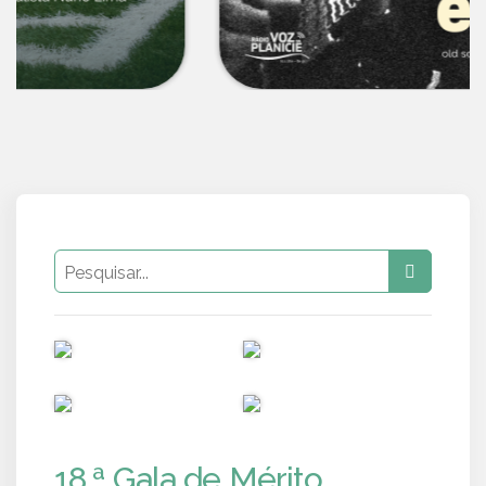
PUB
PUB
PUB
PUB
18.ª Gala de Mérito