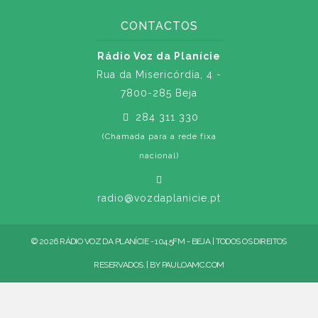
CONTACTOS
Rádio Voz da Planície
Rua da Misericórdia, 4 -
7800-285 Beja
284 311 330
(Chamada para a rede fixa
nacional)
radio@vozdaplanicie.pt
© 2026 RÁDIO VOZ DA PLANÍCIE - 104.5FM - BEJA | TODOS OS DIREITOS
RESERVADOS. | BY
PAULOAMC.COM