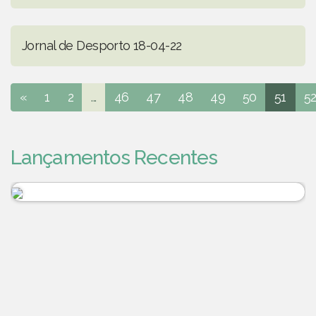
Jornal de Desporto 18-04-22
«
1
2
...
46
47
48
49
50
51
5
Lançamentos Recentes