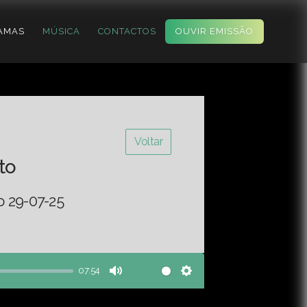
AMAS
MÚSICA
CONTACTOS
OUVIR EMISSÃO
Voltar
to
o 29-07-25
07:54
Mute
Settings