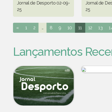
Jornal de Desporto 02-09-
Jornal de De
25
25
«
1
2
...
8
9
10
11
12
13
1
Lançamentos Rece