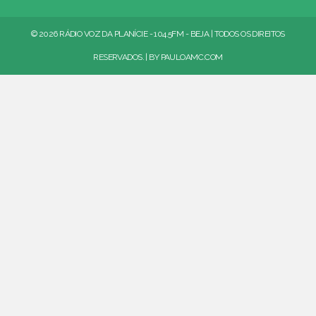
© 2026 RÁDIO VOZ DA PLANÍCIE - 104.5FM - BEJA | TODOS OS DIREITOS
RESERVADOS. | BY
PAULOAMC.COM