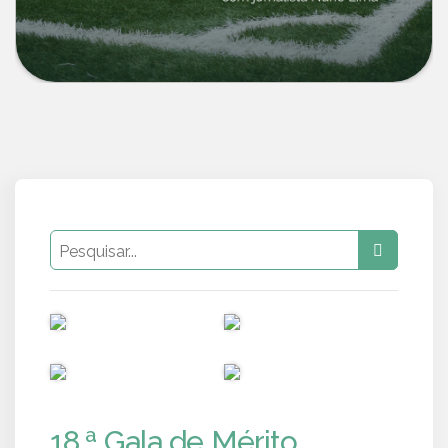
PUB
PUB
PUB
PUB
18.ª Gala de Mérito