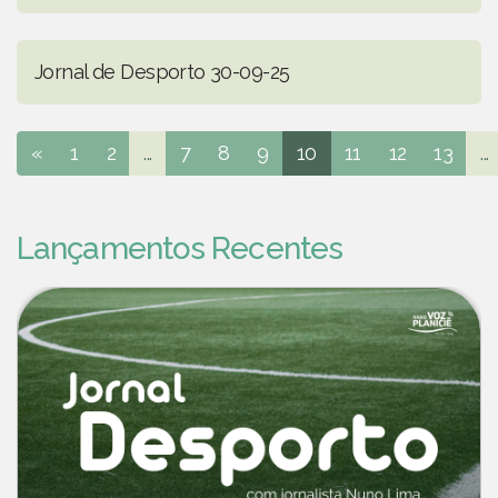
Jornal de Desporto 30-09-25
«
1
2
...
7
8
9
10
11
12
13
...
Lançamentos Recentes