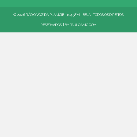
© 2026 RÁDIO VOZ DA PLANÍCIE - 104.5FM - BEJA | TODOS OS DIREITOS
RESERVADOS. | BY
PAULOAMC.COM