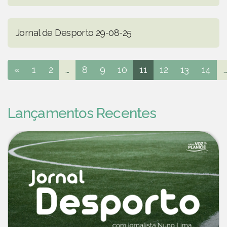
Jornal de Desporto 29-08-25
«
1
2
...
8
9
10
11
12
13
14
..
Lançamentos Recentes