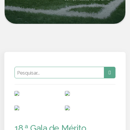
PUB
PUB
PUB
PUB
18.ª Gala de Mérito