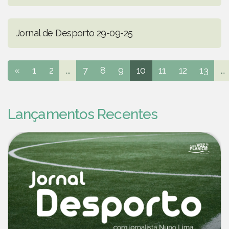
Jornal de Desporto 29-09-25
«
1
2
...
7
8
9
10
11
12
13
...
Lançamentos Recentes