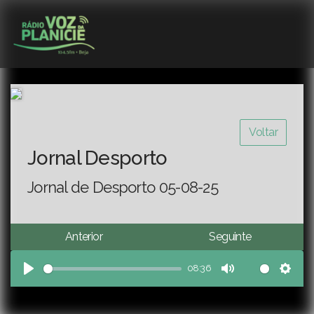
Voltar
Jornal Desporto
Jornal de Desporto 05-08-25
Anterior
Seguinte
08:36
Play
Mute
Sett