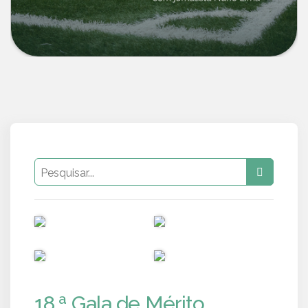
PUB
PUB
PUB
PUB
18.ª Gala de Mérito