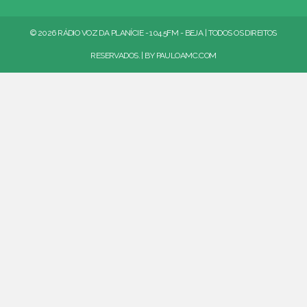
© 2026 RÁDIO VOZ DA PLANÍCIE - 104.5FM - BEJA | TODOS OS DIREITOS
RESERVADOS. | BY
PAULOAMC.COM