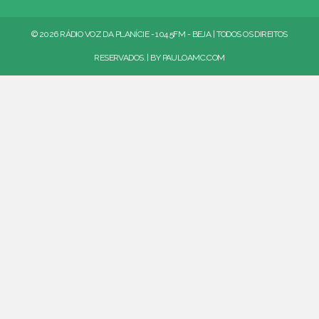
© 2026 RÁDIO VOZ DA PLANÍCIE - 104.5FM - BEJA | TODOS OS DIREITOS
RESERVADOS. | BY
PAULOAMC.COM