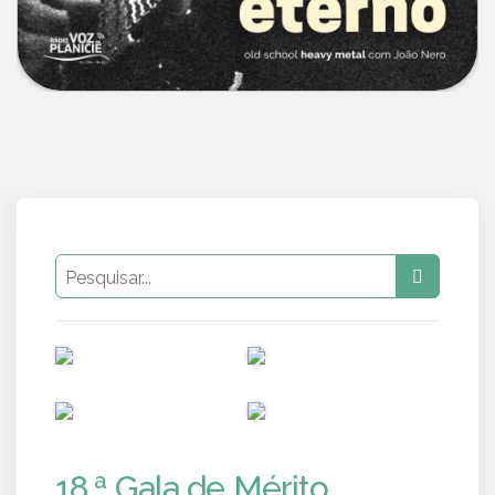
PUB
PUB
PUB
PUB
18.ª Gala de Mérito