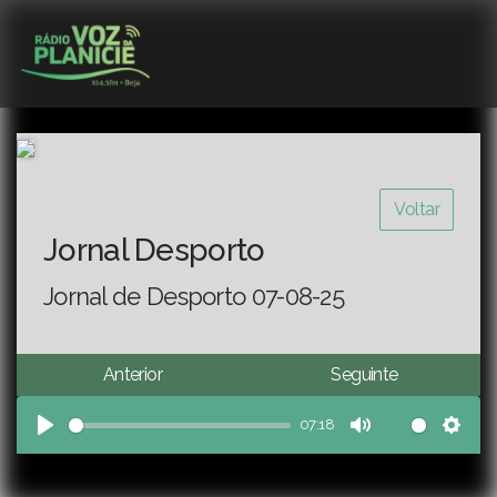
Voltar
Jornal Desporto
Jornal de Desporto 07-08-25
Anterior
Seguinte
07:18
Play
Mute
Sett