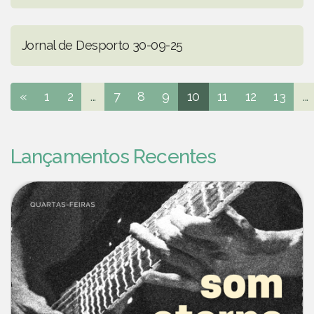
Jornal de Desporto 30-09-25
«
1
2
...
7
8
9
10
11
12
13
...
Lançamentos Recentes