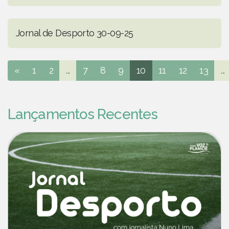
Jornal de Desporto 30-09-25
«
1
2
...
7
8
9
10
11
12
13
...
Lançamentos Recentes