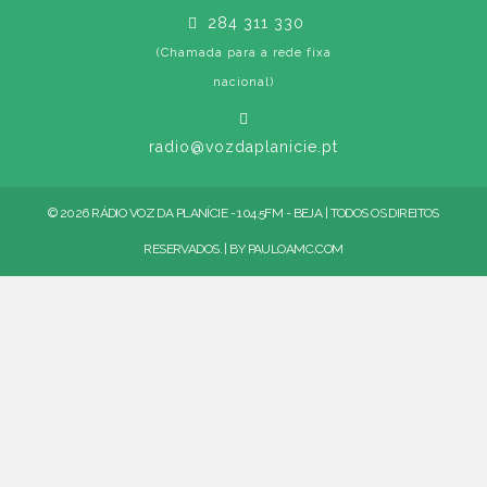
284 311 330
(Chamada para a rede fixa
nacional)
radio@vozdaplanicie.pt
© 2026 RÁDIO VOZ DA PLANÍCIE - 104.5FM - BEJA | TODOS OS DIREITOS
RESERVADOS. | BY
PAULOAMC.COM