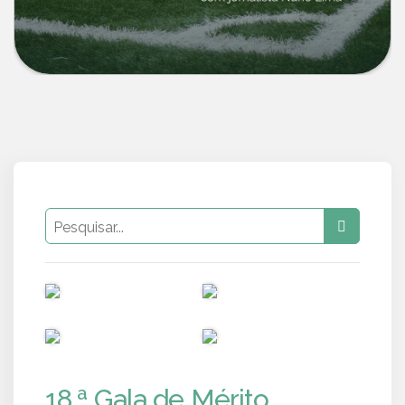
PUB
PUB
PUB
PUB
18.ª Gala de Mérito