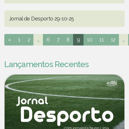
Jornal de Desporto 29-10-25
«
1
2
...
6
7
8
9
10
11
12
...
Lançamentos Recentes