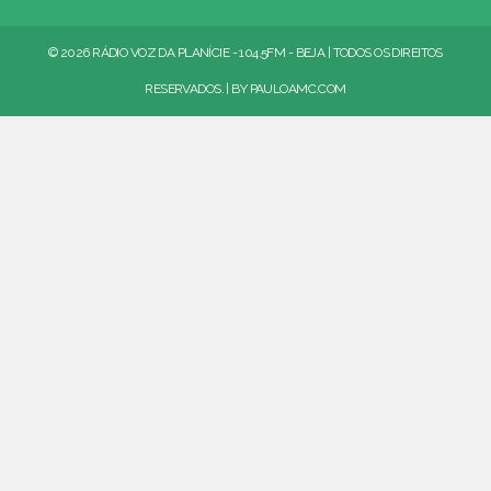
© 2026 RÁDIO VOZ DA PLANÍCIE - 104.5FM - BEJA | TODOS OS DIREITOS
RESERVADOS. | BY
PAULOAMC.COM