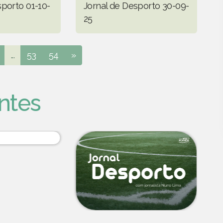
sporto 01-10-
Jornal de Desporto 30-09-
25
...
53
54
»
ntes