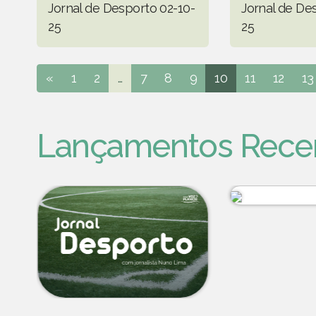
Jornal de Desporto 02-10-
Jornal de De
25
25
«
1
2
...
7
8
9
10
11
12
13
Lançamentos Rece