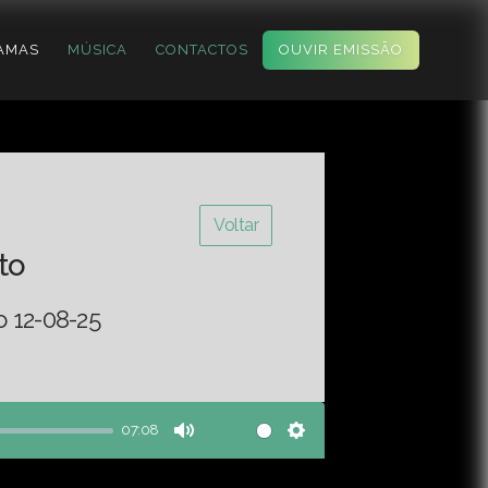
AMAS
MÚSICA
CONTACTOS
OUVIR EMISSÃO
Voltar
to
o 12-08-25
07:08
Mute
Settings