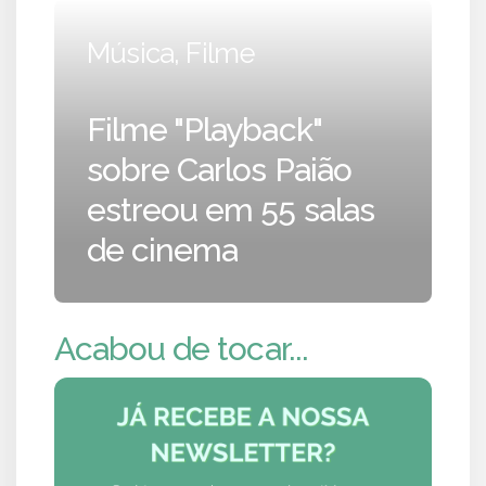
Música, Filme
Filme "Playback"
sobre Carlos Paião
estreou em 55 salas
de cinema
Acabou de tocar...