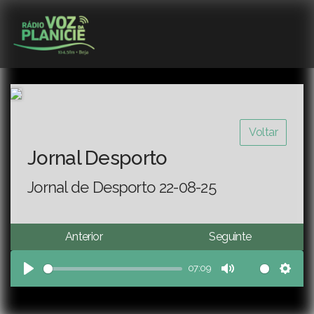
Voltar
Jornal Desporto
Jornal de Desporto 22-08-25
Anterior
Seguinte
07:09
Play
Mute
Sett