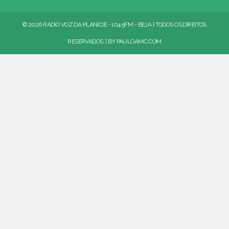
© 2026 RÁDIO VOZ DA PLANÍCIE - 104.5FM - BEJA | TODOS OS DIREITOS
RESERVADOS. | BY
PAULOAMC.COM