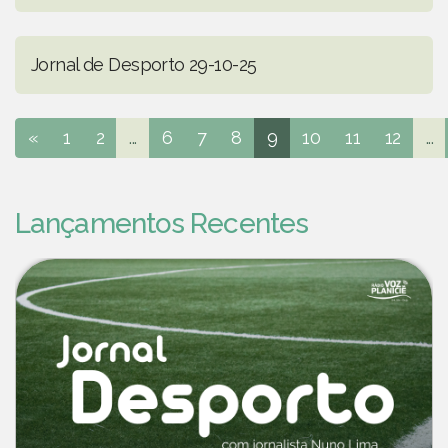
Jornal de Desporto 29-10-25
«
1
2
...
6
7
8
9
10
11
12
...
Lançamentos Recentes