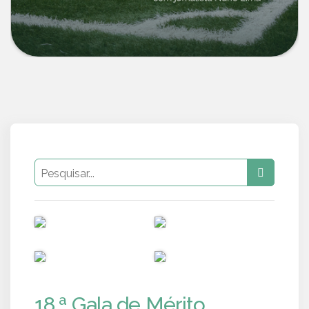
PUB
PUB
PUB
PUB
18.ª Gala de Mérito