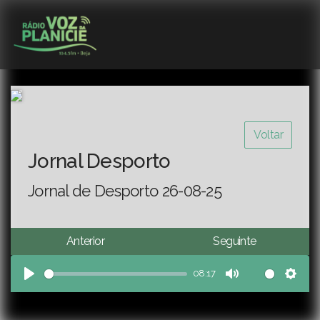
Voltar
Jornal Desporto
Jornal de Desporto 26-08-25
Anterior
Seguinte
08:17
Play
Mute
Sett