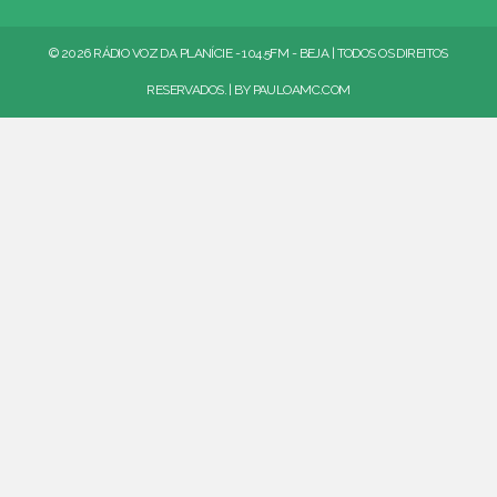
© 2026 RÁDIO VOZ DA PLANÍCIE - 104.5FM - BEJA | TODOS OS DIREITOS
RESERVADOS. | BY
PAULOAMC.COM