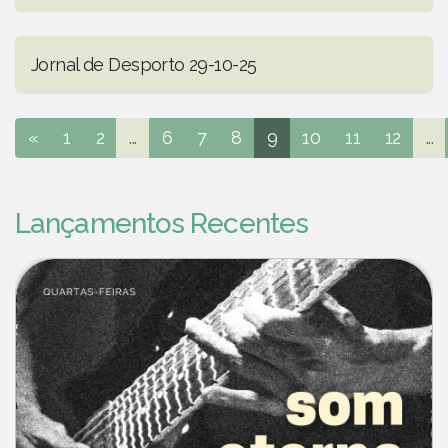
Jornal de Desporto 29-10-25
«
1
2
...
6
7
8
9
10
11
12
...
Lançamentos Recentes