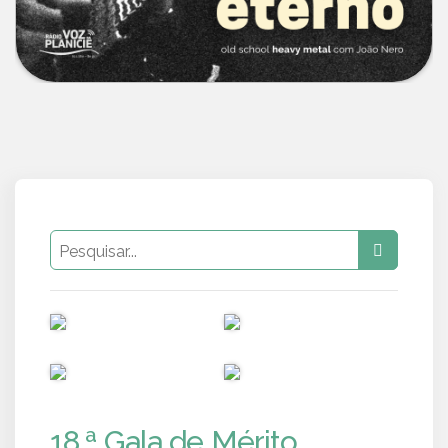
PUB
PUB
PUB
PUB
18.ª Gala de Mérito