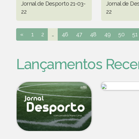
Jornal de Desporto 21-03-
Jornal de De
22
22
«
1
2
...
46
47
48
49
50
51
Lançamentos Rece