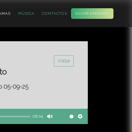
AMAS
MÚSICA
CONTACTOS
OUVIR EMISSÃO
Voltar
to
o 05-09-25
08:04
Mute
Settings