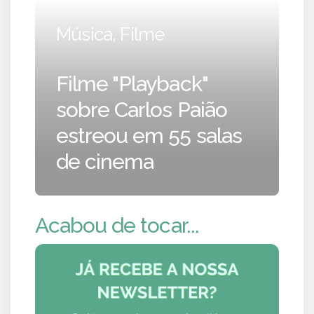
Música, Filme
Filme "Playback"
sobre Carlos Paião
estreou em 55 salas
de cinema
Acabou de tocar...