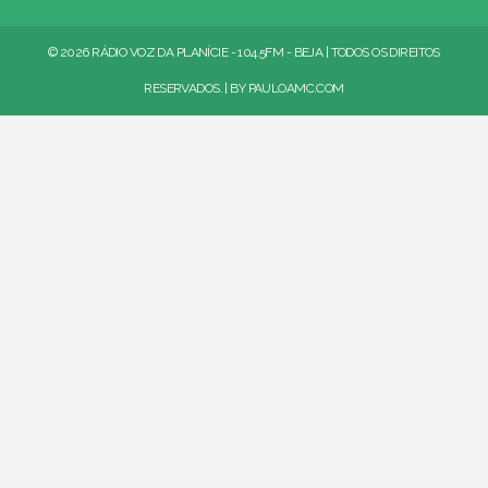
© 2026 RÁDIO VOZ DA PLANÍCIE - 104.5FM - BEJA | TODOS OS DIREITOS
RESERVADOS. | BY
PAULOAMC.COM