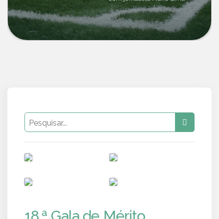
PUB
PUB
PUB
PUB
18.ª Gala de Mérito