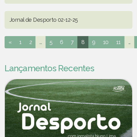
Jornal de Desporto 02-12-25
«
1
2
...
5
6
7
8
9
10
11
...
Lançamentos Recentes