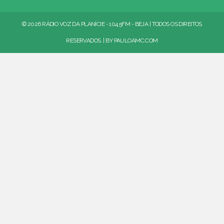
© 2026 RÁDIO VOZ DA PLANÍCIE - 104.5FM - BEJA | TODOS OS DIREITOS
RESERVADOS. | BY
PAULOAMC.COM