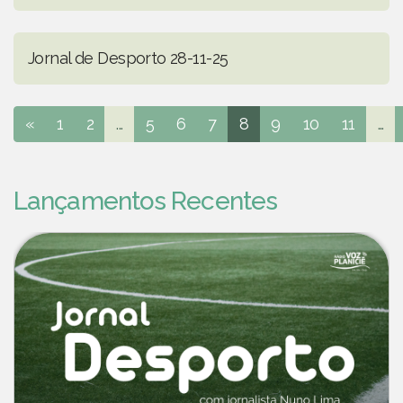
Jornal de Desporto 28-11-25
«
1
2
...
5
6
7
8
9
10
11
...
Lançamentos Recentes