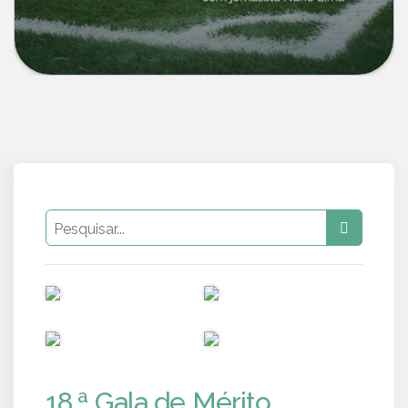
PUB
PUB
PUB
PUB
18.ª Gala de Mérito