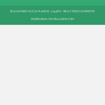
© 2026 RÁDIO VOZ DA PLANÍCIE - 104.5FM - BEJA | TODOS OS DIREITOS
RESERVADOS. | BY
PAULOAMC.COM