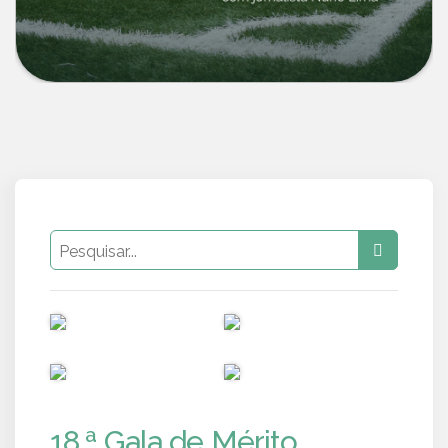
PUB
PUB
PUB
PUB
18.ª Gala de Mérito