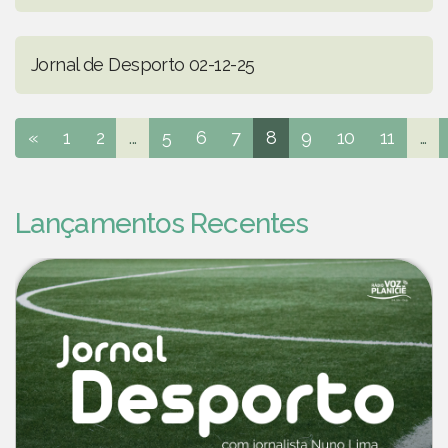
Jornal de Desporto 02-12-25
«
1
2
...
5
6
7
8
9
10
11
...
Lançamentos Recentes