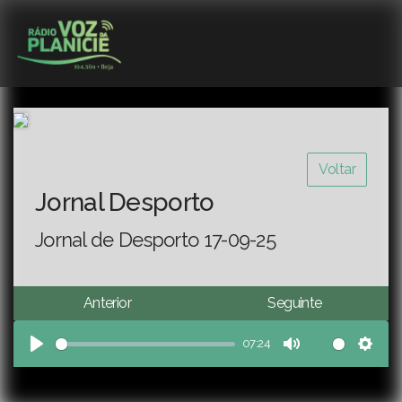
Voltar
Jornal Desporto
Jornal de Desporto 17-09-25
Anterior
Seguinte
07:24
Play
Mute
Sett