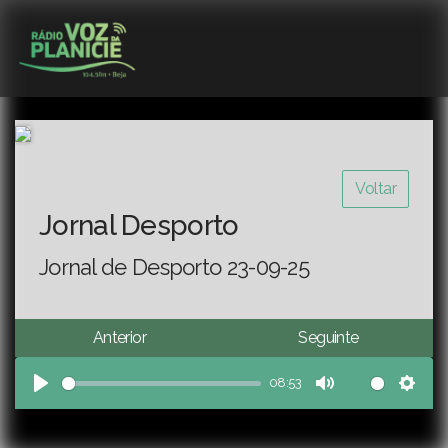
Voltar
Jornal Desporto
Jornal de Desporto 23-09-25
Anterior
Seguinte
08:53
Play
Mute
Sett