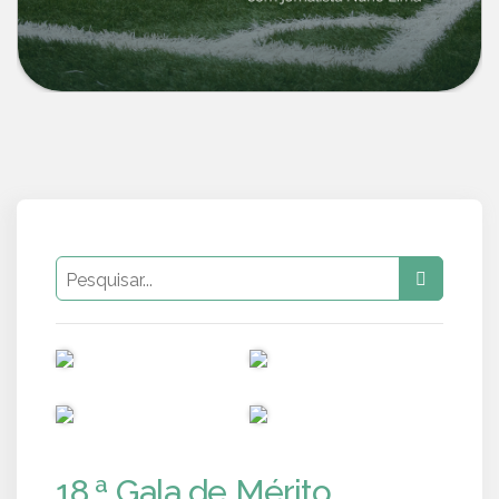
PUB
PUB
PUB
PUB
18.ª Gala de Mérito