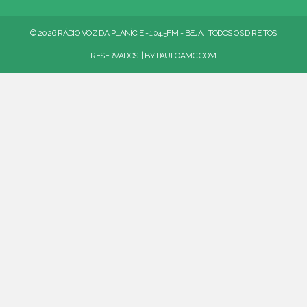
© 2026 RÁDIO VOZ DA PLANÍCIE - 104.5FM - BEJA | TODOS OS DIREITOS
RESERVADOS. | BY
PAULOAMC.COM