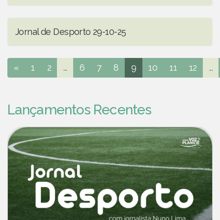
Jornal de Desporto 29-10-25
«
1
2
...
6
7
8
9
10
11
12
...
Lançamentos Recentes