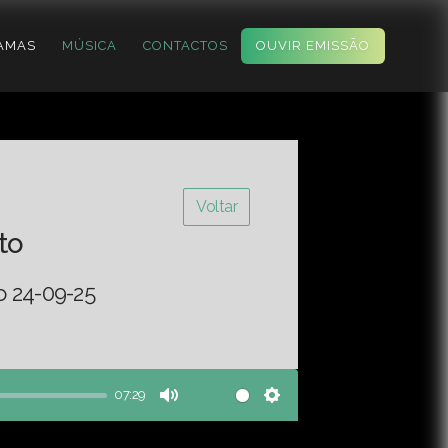
AMAS
MÚSICA
CONTACTOS
OUVIR EMISSÃO
Voltar
to
o 24-09-25
07:29
Mute
Settings