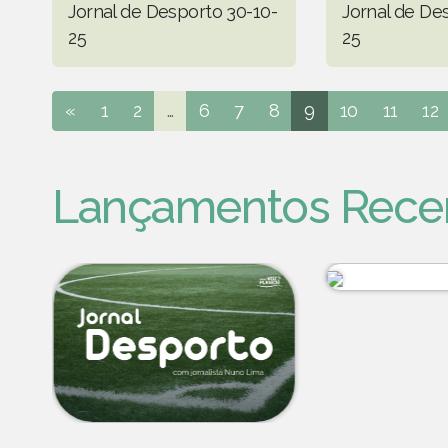
Jornal de Desporto 30-10-
Jornal de De
25
25
«
1
2
...
6
7
8
9
10
11
12
Lançamentos Rece