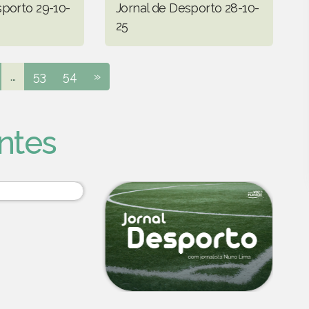
sporto 29-10-
Jornal de Desporto 28-10-
25
...
53
54
»
ntes