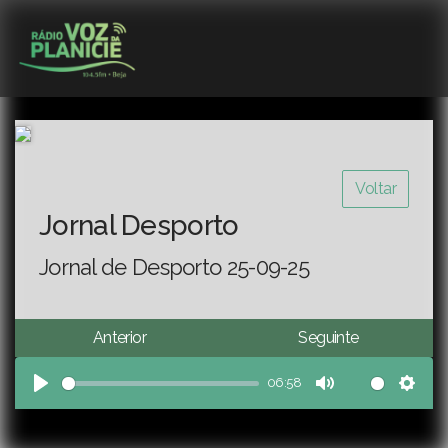
Voltar
Jornal Desporto
Jornal de Desporto 25-09-25
Anterior
Seguinte
06:58
Play
Mute
Sett