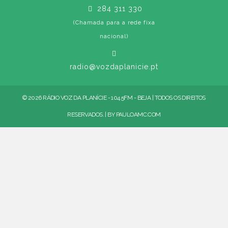
284 311 330
(Chamada para a rede fixa
nacional)
radio@vozdaplanicie.pt
© 2026 RÁDIO VOZ DA PLANÍCIE - 104.5FM - BEJA | TODOS OS DIREITOS
RESERVADOS. | BY
PAULOAMC.COM