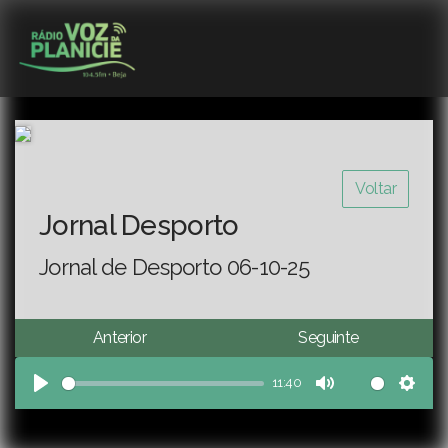
Voltar
Jornal Desporto
Jornal de Desporto 06-10-25
Anterior
Seguinte
11:40
Play
Mute
Sett