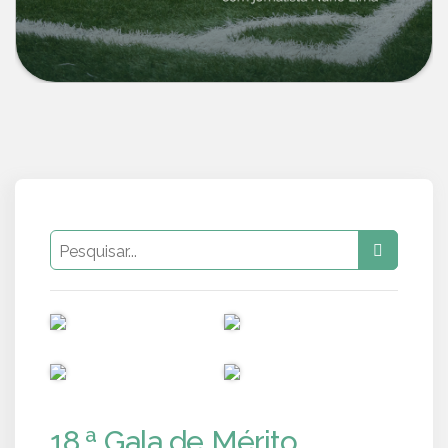
PUB
PUB
PUB
PUB
18.ª Gala de Mérito