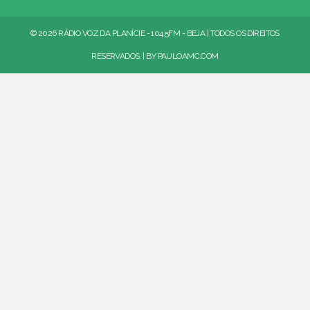
© 2026 RÁDIO VOZ DA PLANÍCIE - 104.5FM - BEJA | TODOS OS DIREITOS
RESERVADOS. | BY
PAULOAMC.COM