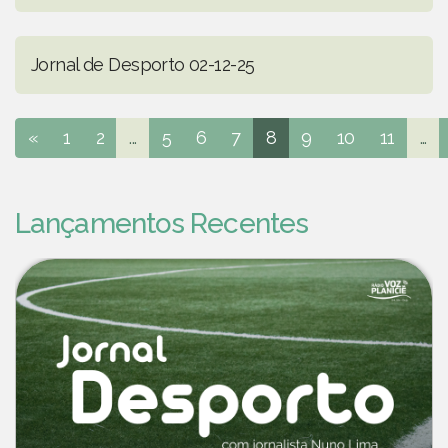
Jornal de Desporto 02-12-25
«
1
2
...
5
6
7
8
9
10
11
...
Lançamentos Recentes