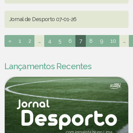
Jornal de Desporto 07-01-26
«
1
2
...
4
5
6
7
8
9
10
...
Lançamentos Recentes