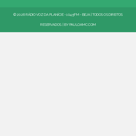
© 2026 RÁDIO VOZ DA PLANÍCIE - 104.5FM - BEJA | TODOS OS DIREITOS
RESERVADOS. | BY
PAULOAMC.COM