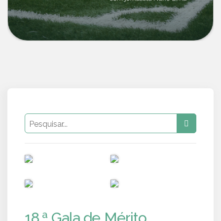
PUB
PUB
PUB
PUB
18.ª Gala de Mérito