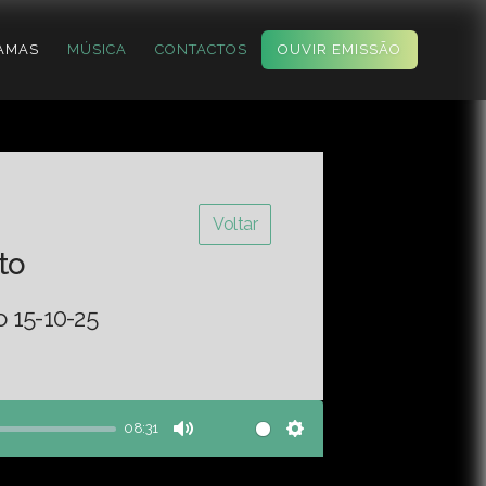
AMAS
MÚSICA
CONTACTOS
OUVIR EMISSÃO
Voltar
to
o 15-10-25
08:31
Mute
Settings