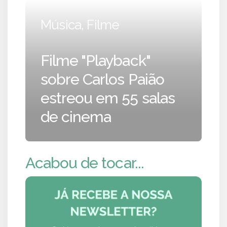
Música, Filme
Filme "Playback"
sobre Carlos Paião
estreou em 55 salas
de cinema
Acabou de tocar...