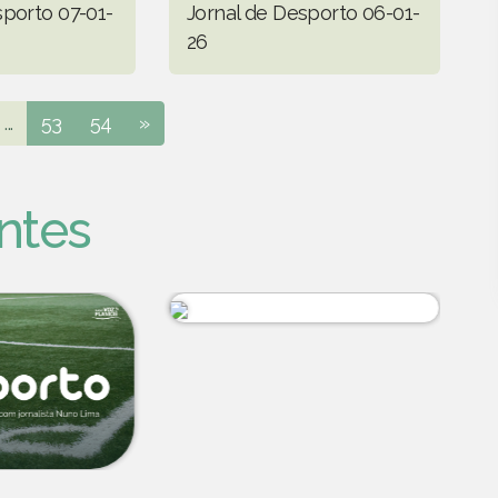
sporto 07-01-
Jornal de Desporto 06-01-
26
...
53
54
»
ntes