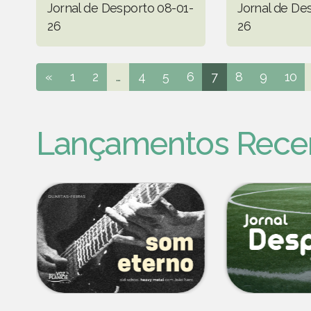
Jornal de Desporto 08-01-
Jornal de De
26
26
«
1
2
...
4
5
6
7
8
9
10
Lançamentos Rece